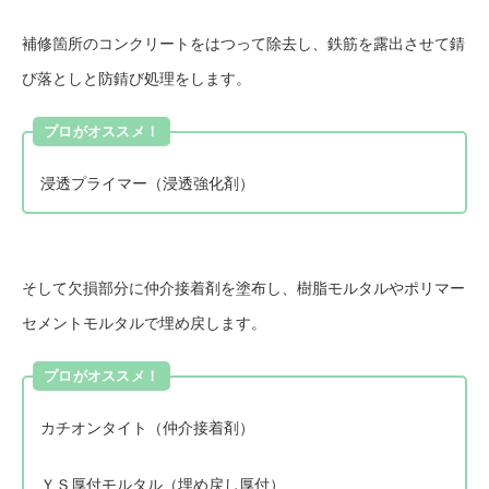
補修箇所のコンクリートをはつって除去し、鉄筋を露出させて錆
び落としと防錆び処理をします。
プロがオススメ！
浸透プライマー（浸透強化剤）
そして欠損部分に仲介接着剤を塗布し、樹脂モルタルやポリマー
セメントモルタルで埋め戻します。
プロがオススメ！
カチオンタイト（仲介接着剤）
ＹＳ厚付モルタル（埋め戻し厚付）