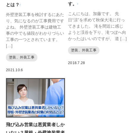
す。
とは？
こんにちは、加藤です。 先
外壁塗装工事を検討するにあた
日“涼”を求めて秋保大滝に行っ
り、気になるのが工事費用です
てきました。 滝を間近に感じ
よね。 外壁塗装工事は建物工
ようと渓谷を下り、滝つぼへ向
事の中でも値段がわかりづらい
かったはいいのですが、 道 […]
工事の一つとされています。
[…]
塗装、外装工事
塗装、外装工事
2018.7.28
2021.10.6
飛び込み営業は悪質業者しか
いない？屋根・外壁塗装業者