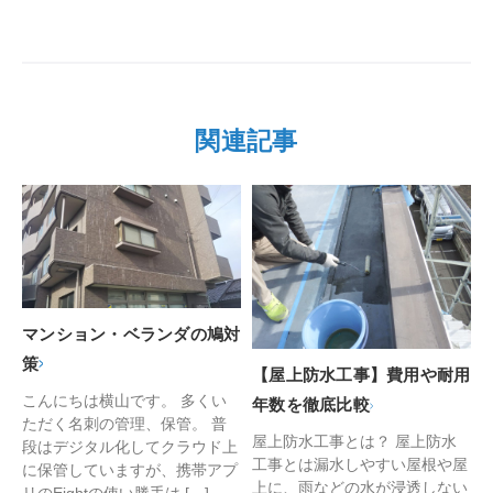
関連記事
マンション・ベランダの鳩対
策
【屋上防水工事】費用や耐用
こんにちは横山です。 多くい
年数を徹底比較
ただく名刺の管理、保管。 普
屋上防水工事とは？ 屋上防水
段はデジタル化してクラウド上
工事とは漏水しやすい屋根や屋
に保管していますが、携帯アプ
上に、雨などの水が浸透しない
リのEightの使い勝手は […]