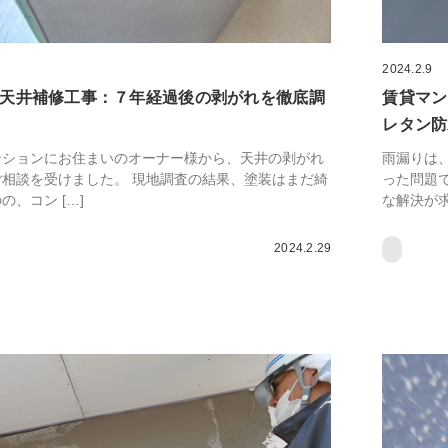
2024.2.9
天井補修工事：７年経過後の剥がれを徹底調
賃貸マン
レタン防
ンションにお住まいのオーナー様から、天井の剥がれ
雨漏りは
相談を受けました。 現地調査の結果、塗装はまだ綺
った問題
の、コン […]
な解決が求
2024.2.29