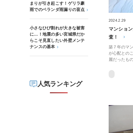
まりが引き起こす！ゲリラ豪
雨でのベランダ雨漏りの盲点
2024.2.29
小さなひび割れが大きな被害
マンション
に…！地震の多い宮城県だか
査！
らこそ見直したい外壁メンテ
ナンスの基本
築７年のマ
が心配とのご
麗だったもの
人気ランキング