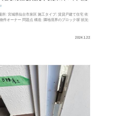
場所: 宮城県仙台市泉区 施工タイプ: 賃貸戸建て住宅 依
貸物件オーナー 問題点 構造: 隣地境界のブロック塀 状況:
2024.1.22