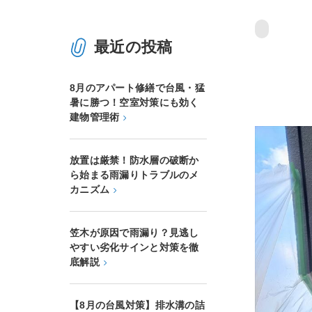
最近の投稿
8月のアパート修繕で台風・猛
暑に勝つ！空室対策にも効く
建物管理術
放置は厳禁！防水層の破断か
ら始まる雨漏りトラブルのメ
カニズム
笠木が原因で雨漏り？見逃し
やすい劣化サインと対策を徹
底解説
【8月の台風対策】排水溝の詰