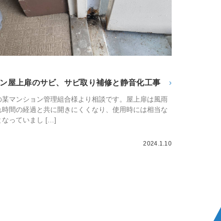
ン屋上扉のサビ、サビ取り補修と静音化工事
の某マンション管理組合様より相談です。屋上扉は風雨
れ時間の経過と共に開きにくくなり、使用時には相当な
なっていまし […]
2024.1.10