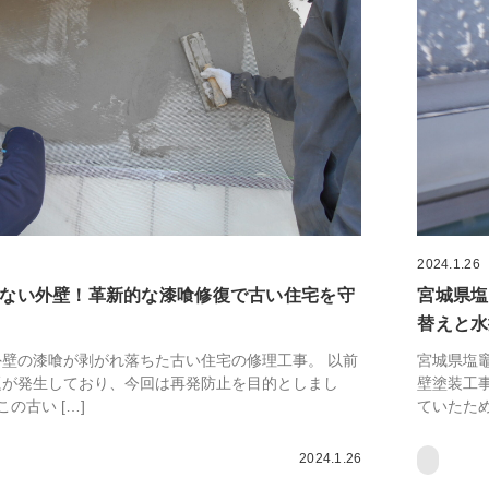
2024.1.26
ない外壁！革新的な漆喰修復で古い住宅を守
宮城県塩
替えと水
壁の漆喰が剥がれ落ちた古い住宅の修理工事。 以前
宮城県塩
題が発生しており、今回は再発防止を目的としまし
壁塗装工
この古い […]
ていたため
2024.1.26