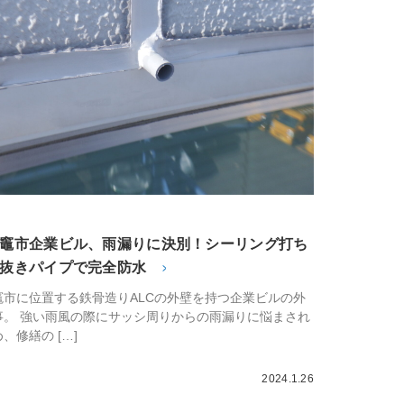
竈市企業ビル、雨漏りに決別！シーリング打ち
抜きパイプで完全防水
竈市に位置する鉄骨造りALCの外壁を持つ企業ビルの外
事。 強い雨風の際にサッシ周りからの雨漏りに悩まされ
、修繕の […]
2024.1.26