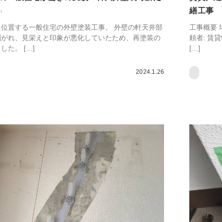
繕工事
位置する一般住宅の外壁塗装工事。 外壁の軒天井部
工事概要 
剥がれ、見栄えと印象が悪化していたため、再塗装の
頼者: 賃
た。 […]
[…]
2024.1.26