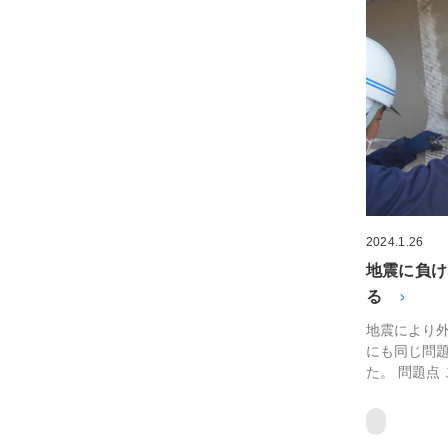
2024.1.26
地震に負け
る
地震により外
にも同じ問
た。 問題点 