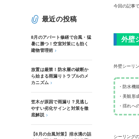
今回の記事
最近の投稿
8月のアパート修繕で台風・猛
外壁
暑に勝つ！空室対策にも効く
建物管理術
外壁シーリ
放置は厳禁！防水層の破断か
ら始まる雨漏りトラブルのメ
カニズム
・防水機
・美観形
笠木が原因で雨漏り？見逃し
・揺れへ
やすい劣化サインと対策を徹
底解説
【8月の台風対策】排水溝の詰
シーリング