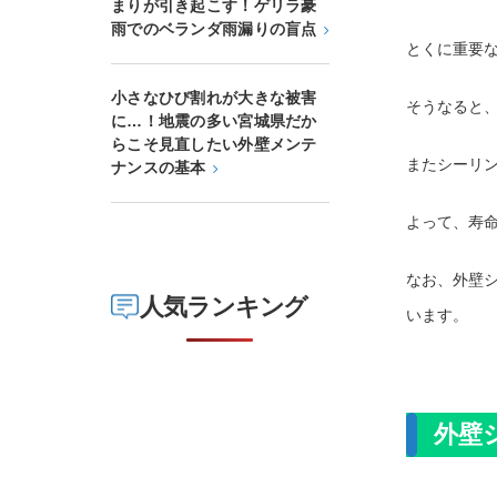
まりが引き起こす！ゲリラ豪
雨でのベランダ雨漏りの盲点
とくに重要
小さなひび割れが大きな被害
そうなると
に…！地震の多い宮城県だか
らこそ見直したい外壁メンテ
またシーリ
ナンスの基本
よって、寿
なお、外壁
人気ランキング
います。
外壁