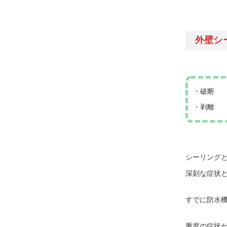
外壁シ
・破断
・剥離
シーリング
深刻な症状
すでに防水
重度の症状