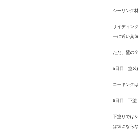
シーリング
サイディン
ーに近い臭
ただ、壁の
5日目 塗装
コーキング
6日目 下塗
下塗りでは
は気になら