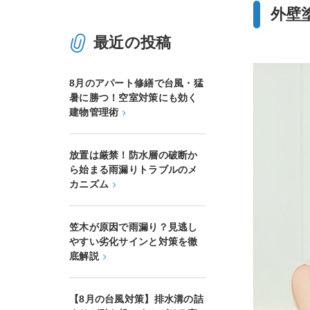
外壁
最近の投稿
8月のアパート修繕で台風・猛
暑に勝つ！空室対策にも効く
建物管理術
放置は厳禁！防水層の破断か
ら始まる雨漏りトラブルのメ
カニズム
笠木が原因で雨漏り？見逃し
やすい劣化サインと対策を徹
底解説
【8月の台風対策】排水溝の詰