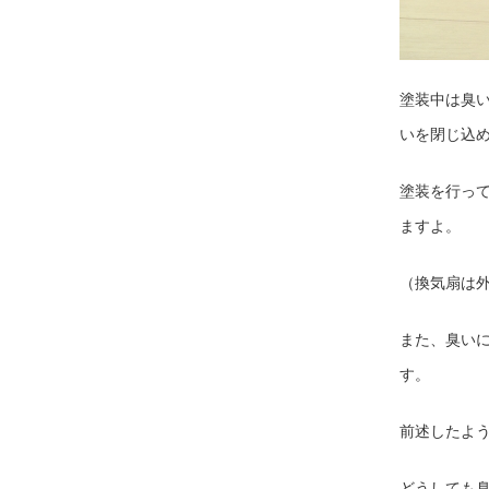
塗装中は臭
いを閉じ込
塗装を行っ
ますよ。
（換気扇は
また、臭い
す。
前述したよ
どうしても