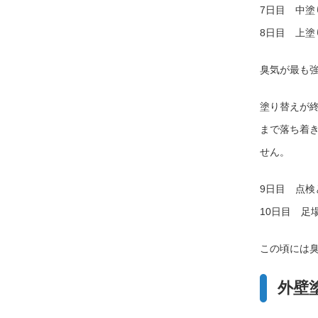
7日目 中塗
8日目 上塗
臭気が最も
塗り替えが
まで落ち着
せん。
9日目 点検
10日目 足
この頃には
外壁