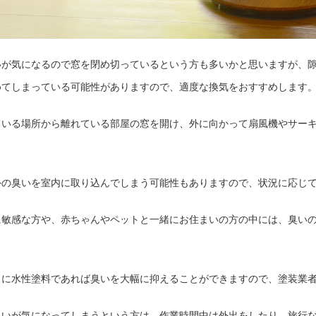
いが気になるので窓を閉め切っているという方も多いかと思いますが、
めてしまっている可能性がありますので、適度な換気をおすすめします
ている場所から離れている部屋の窓を開け、外に向かって扇風機やサー
外の臭いを室内に取り込んでしまう可能性もありますので、状況に応じ
に敏感な方や、赤ちゃんやペットと一緒にお住まいの方の中には、臭い
うに水性塗料であれば臭いを大幅に抑えることができますので、塗装業
臭いが気になってしまうという方は、作業時間中は外出をしたり、旅行