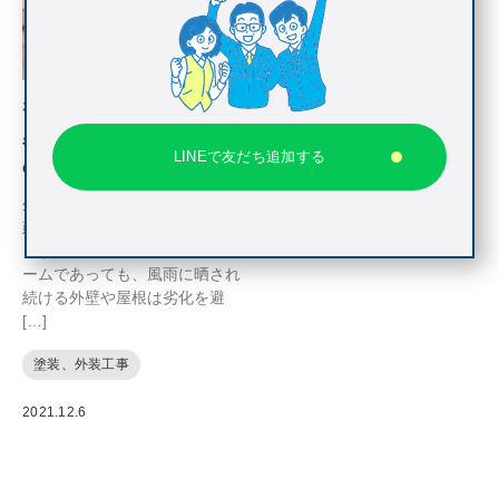
なぜ屋根や外壁は塗り替えが
必要なの？【屋根・外壁塗装
LINEで友だち追加する
のタイミング】
外壁を塗り替える最大の目的は
建物を腐食から守ることにあり
ます。 新築で購入したマイホ
ームであっても、風雨に晒され
続ける外壁や屋根は劣化を避
[…]
塗装、外装工事
2021.12.6