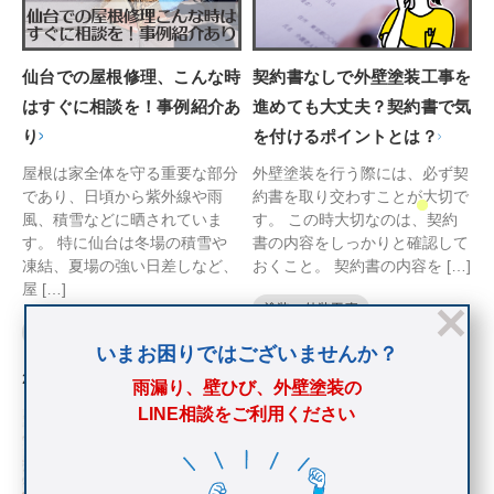
仙台での屋根修理、こんな時
契約書なしで外壁塗装工事を
はすぐに相談を！事例紹介あ
進めても大丈夫？契約書で気
り
を付けるポイントとは？
屋根は家全体を守る重要な部分
外壁塗装を行う際には、必ず契
であり、日頃から紫外線や雨
約書を取り交わすことが大切で
風、積雪などに晒されていま
す。 この時大切なのは、契約
す。 特に仙台は冬場の積雪や
書の内容をしっかりと確認して
凍結、夏場の強い日差しなど、
おくこと。 契約書の内容を […]
屋 […]
塗装、外装工事
雨漏り、防水、シーリング
いまお困りではございませんか？
2023.1.5
2025.6.12
雨漏り、壁ひび、外壁塗装の
LINE相談をご利用ください