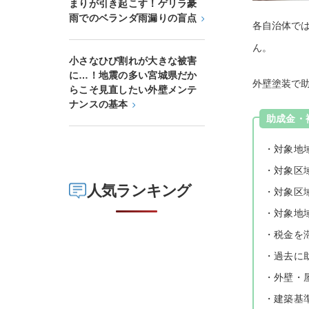
まりが引き起こす！ゲリラ豪
雨でのベランダ雨漏りの盲点
各自治体で
ん。
小さなひび割れが大きな被害
に…！地震の多い宮城県だか
外壁塗装で
らこそ見直したい外壁メンテ
ナンスの基本
助成金・
・対象地
・対象区
人気ランキング
・対象区
・対象地
・税金を
・過去に
・外壁・
・建築基