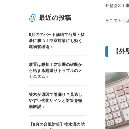
外壁塗装工
最近の投稿
そこで今回
8月のアパート修繕で台風・猛
暑に勝つ！空室対策にも効く
建物管理術
【外
放置は厳禁！防水層の破断か
ら始まる雨漏りトラブルのメ
カニズム
笠木が原因で雨漏り？見逃し
やすい劣化サインと対策を徹
底解説
【8月の台風対策】排水溝の詰