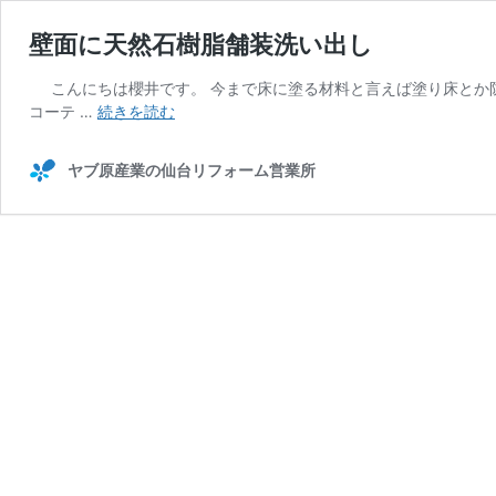
壁面に天然石樹脂舗装洗い出し
こんにちは櫻井です。 今まで床に塗る材料と言えば塗り床とか
壁
コーテ …
続きを読む
面
に
ヤブ原産業の仙台リフォーム営業所
天
然
石
樹
脂
舗
装
洗
い
出
し